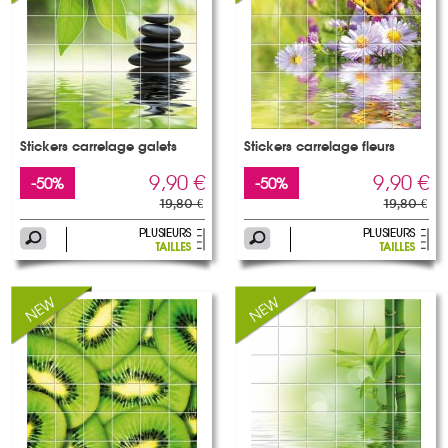
Stickers carrelage galets
Stickers carrelage fleurs
9,90 €
9,90 €
-50%
-50%
19,80 €
19,80 €