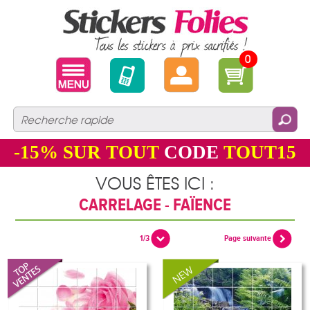
0
-15%
SUR TOUT
CODE
TOUT15
VOUS ÊTES ICI :
CARRELAGE - FAÏENCE
1/3
Page suivante