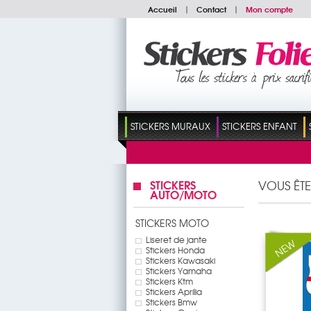
Accueil
|
Contact
|
Mon compte
STICKERS MURAUX
STICKERS ENFANT
STICKERS
VOUS ÊT
AUTO/MOTO
STICKERS MOTO
Liseret de jante
Stickers Honda
Stickers Kawasaki
Stickers Yamaha
Stickers Ktm
Stickers Aprilia
Stickers Bmw