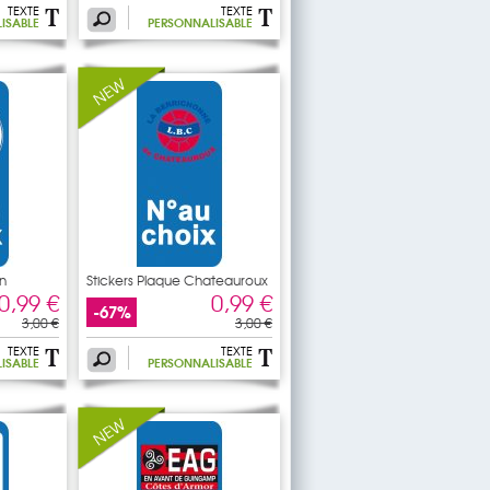
TEXTE
TEXTE
ISABLE
PERSONNALISABLE
n
Stickers Plaque Chateauroux
0,99 €
0,99 €
-67%
3,00 €
3,00 €
TEXTE
TEXTE
ISABLE
PERSONNALISABLE