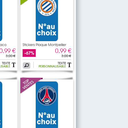
naco
Stickers Plaque Montpellier
0,99 €
0,99 €
-67%
3,00 €
3,00 €
TEXTE
TEXTE
ISABLE
PERSONNALISABLE