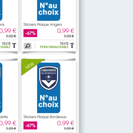
ens
Stickers Plaque Angers
0,99 €
0,99 €
-67%
3,00 €
3,00 €
TEXTE
TEXTE
ISABLE
PERSONNALISABLE
astia
Stickers Plaque Bordeaux
0,99 €
0,99 €
-67%
3,00 €
3,00 €