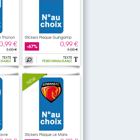
an Thonon
Stickers Plaque Guingamp
0,99 €
0,99 €
-67%
3,00 €
3,00 €
TEXTE
TEXTE
ISABLE
PERSONNALISABLE
Havre
Stickers Plaque Le Mans