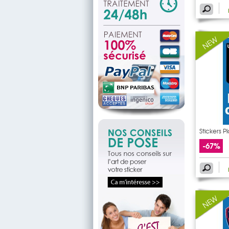
Stickers 
-67%