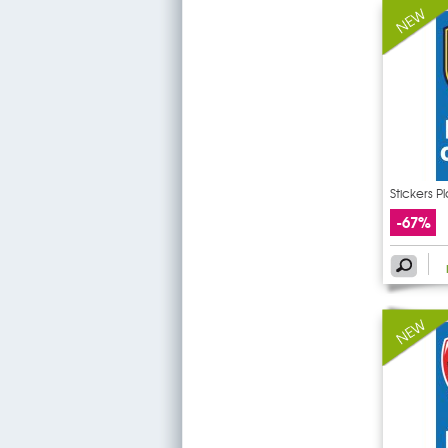
Stickers 
-67%