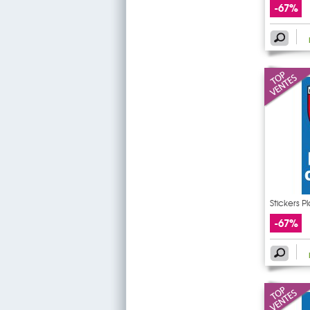
-67%
Stickers P
-67%