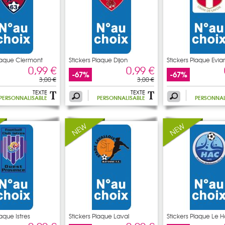
Plaque Clermont
Stickers Plaque Dijon
Stickers Plaque Evi
0,99 €
0,99 €
-67%
-67%
3,00 €
3,00 €
TEXTE
TEXTE
PERSONNALISABLE
PERSONNALISABLE
PERSONNAL
laque Istres
Stickers Plaque Laval
Stickers Plaque Le 