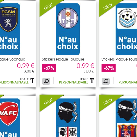
Plaque Sochaux
Stickers Plaque Toulouse
Stickers Plaque Tour
0,99 €
0,99 €
-67%
-67%
3,00 €
3,00 €
TEXTE
TEXTE
PERSONNALISABLE
PERSONNALISABLE
PERSONNAL