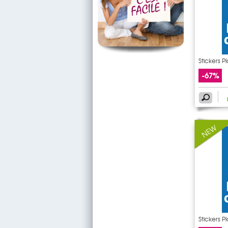
Stickers 
-67%
Stickers P