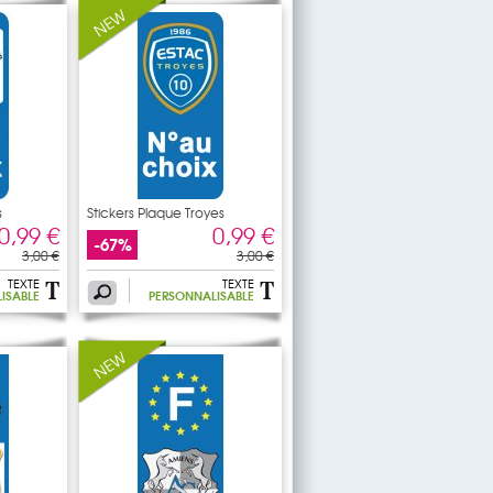
s
Stickers Plaque Troyes
0,99 €
0,99 €
-67%
3,00 €
3,00 €
TEXTE
TEXTE
ISABLE
PERSONNALISABLE