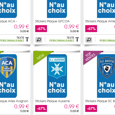
Plaque ACA -
Stickers Plaque GFCOA
Stickers Plaque Ami
Ajaccio
0,99 €
0,99 €
-67%
-67%
3,00 €
3,00 €
TEXTE
TEXTE
PERSONNALISABLE
PERSONNALISABLE
PERSONNAL
laque Arles Avignon
Stickers Plaque Auxerre
Stickers Plaque SC B
0,99 €
0,99 €
-67%
-67%
3,00 €
3,00 €