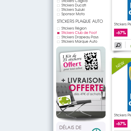
Stickers Cagiva
Stickers Ducati
Stickers Suzuki
Sponsor Moto
STICKERS PLAQUE AUTO
Stickers 
Ajaccio
Stickers Région
-67%
Stickers Club de Foot
Stickers Drapeau Pays
Stickers Marque Auto
Stickers P
-67%