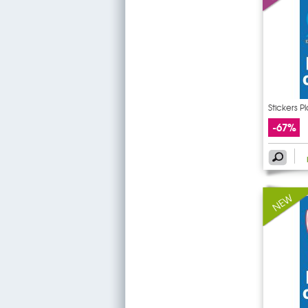
Stickers P
-67%