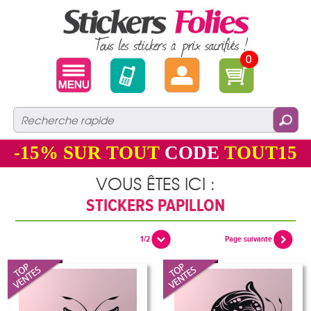
0
-15%
SUR TOUT
CODE
TOUT15
VOUS ÊTES ICI :
STICKERS PAPILLON
1/2
Page suivante