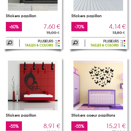
Stickers papillon
Stickers papillon
7,60 €
4,14 €
-60%
-70%
19,00 €
13,80 €
Stickers papillon
Stickers coeur papillons
8,91 €
15,21 €
-55%
-55%