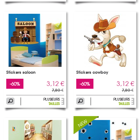
Stickers saloon
Stickers cowboy
3,12 €
3,12 €
-60%
-60%
7,80 €
7,80 €