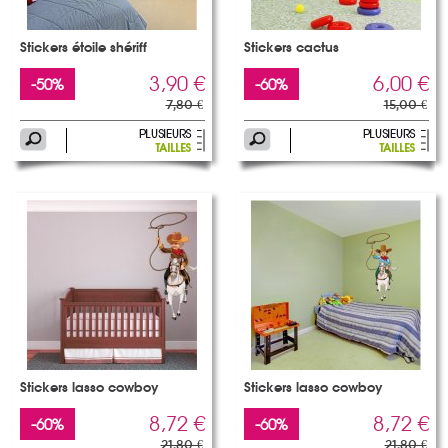
Stickers étoile shériff
Stickers cactus
3,90 €
6,00 €
-50%
-60%
7,80 €
15,00 €
Stickers lasso cowboy
Stickers lasso cowboy
8,72 €
8,72 €
-60%
-60%
21,80 €
21,80 €