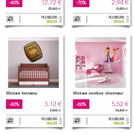
12,72 €
2,94 €
-60%
-70%
31,80 €
9,80 €
Stickers tonneau
Stickers cowboy charmeur
3,12 €
5,52 €
-60%
-60%
7,80 €
13,80 €