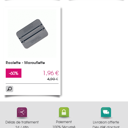
Raclette - Marouflette
1,96 €
-60%
4,90 €
Paiement
Délais de traitement
Livraison offerte
100% Sécurisé
24 / 48h
Dès 49€ d'achat