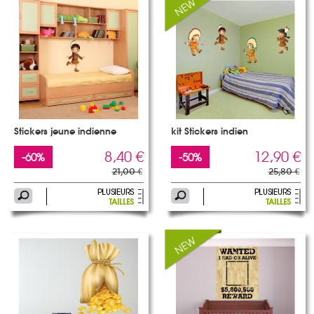
Stickers jeune indienne
kit Stickers indien
8,40 €
12,90 €
-60%
-50%
21,00 €
25,80 €