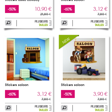
Stickers lasso cowboy
Stickers saloon
10,90 €
3,12 €
-50%
-60%
21,80 €
7,80 €
Stickers saloon
Stickers saloon
3,12 €
3,90 €
-60%
-50%
7,80 €
7,80 €