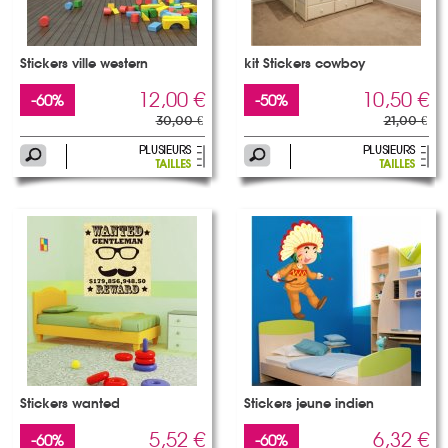
Stickers ville western
kit Stickers cowboy
12,00 €
10,50 €
-60%
-50%
30,00 €
21,00 €
Stickers wanted
Stickers jeune indien
5,52 €
6,32 €
-60%
-60%