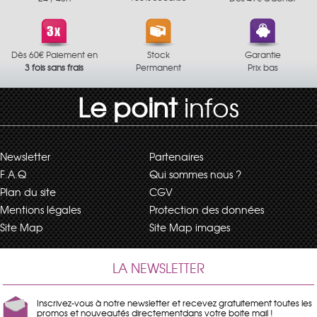
Dès 60€ Paiement en
Stock
Garantie
3 fois sans frais
Permanent
Prix bas
Le point
infos
Newsletter
Partenaires
F.A.Q
Qui sommes nous ?
Plan du site
CGV
Mentions légales
Protection des données
Site Map
Site Map images
LA NEWSLETTER
Inscrivez-vous à notre newsletter et recevez gratuitement toutes les
promos et nouveautés directementdans votre boite mail !