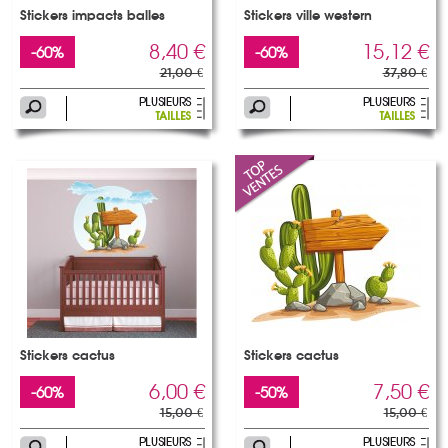
Stickers impacts balles
Stickers ville western
8,40 €
15,12 €
-60%
-60%
21,00 €
37,80 €
Stickers cactus
Stickers cactus
6,00 €
7,50 €
-60%
-50%
15,00 €
15,00 €