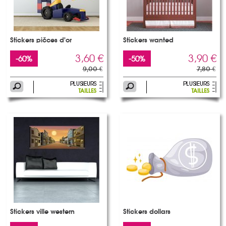
Stickers pièces d'or
Stickers wanted
3,60 €
3,90 €
-60%
-50%
9,00 €
7,80 €
Stickers ville western
Stickers dollars