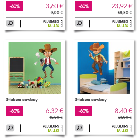
3,60 €
23,92 €
-60%
-60%
9,00 €
59,80 €
Stickers cowboy
Stickers cowboy
6,32 €
8,40 €
-60%
-60%
15,80 €
21,00 €