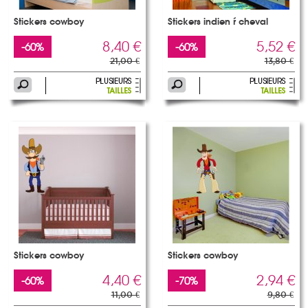
Stickers cowboy
Stickers indien à cheval
8,40 €
5,52 €
-60%
-60%
21,00 €
13,80 €
Stickers cowboy
Stickers cowboy
4,40 €
2,94 €
-60%
-70%
11,00 €
9,80 €