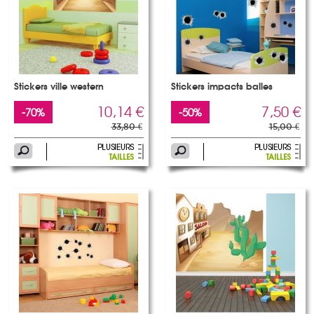
Stickers ville western
Stickers impacts balles
10,14 €
7,50 €
-70%
-50%
33,80 €
15,00 €