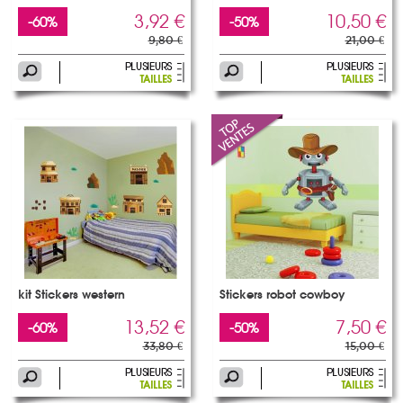
3,92 €
10,50 €
-60%
-50%
9,80 €
21,00 €
kit Stickers western
Stickers robot cowboy
13,52 €
7,50 €
-60%
-50%
33,80 €
15,00 €