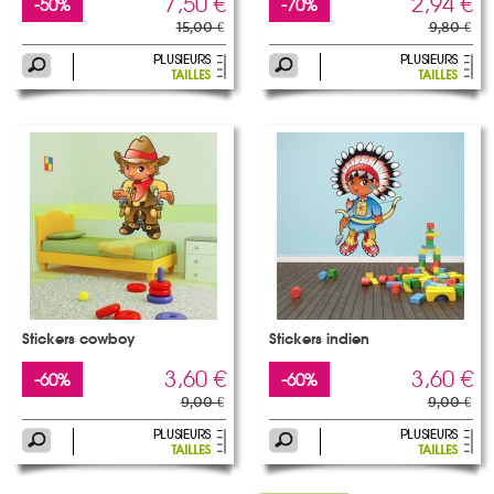
7,50 €
2,94 €
-50%
-70%
15,00 €
9,80 €
Stickers cowboy
Stickers indien
3,60 €
3,60 €
-60%
-60%
9,00 €
9,00 €