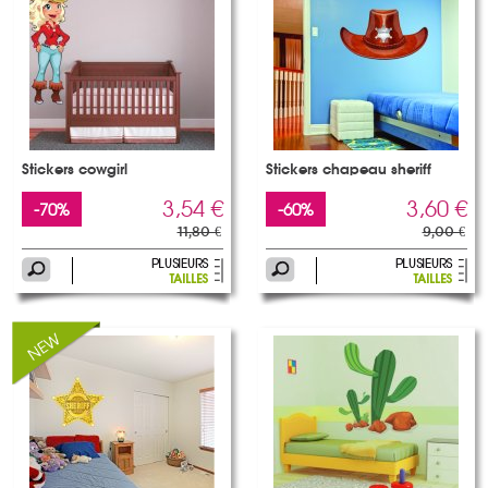
Stickers cowgirl
Stickers chapeau sheriff
3,54 €
3,60 €
-70%
-60%
11,80 €
9,00 €