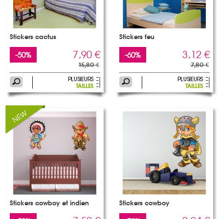
Stickers cactus
Stickers feu
7,90 €
3,12 €
-50%
-60%
15,80 €
7,80 €
Stickers cowboy et indien
Stickers cowboy