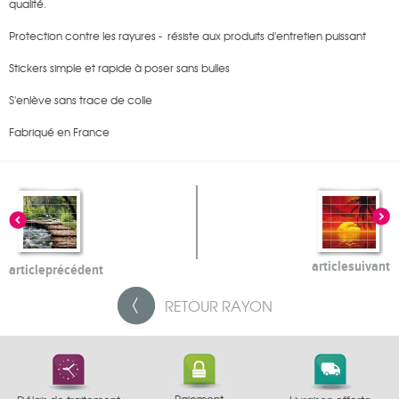
qualité.
Protection contre les rayures - résiste aux produits d'entretien puissant
Stickers simple et rapide à poser sans bulles
S'enlève sans trace de colle
Fabriqué en France
article
suivant
article
précédent
RETOUR
RAYON
Paiement