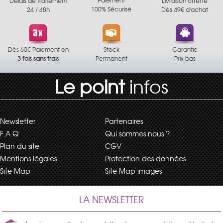
Délais de traitement
Livraison offerte
100% Sécurisé
24 / 48h
Dès 49€ d'achat
Dès 60€ Paiement en
Stock
Garantie
3 fois sans frais
Permanent
Prix bas
Le point
infos
Newsletter
Partenaires
F.A.Q
Qui sommes nous ?
Plan du site
CGV
Mentions légales
Protection des données
Site Map
Site Map images
LA NEWSLETTER