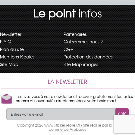
Le point
infos
Newsletter
Partenaires
F.A.Q
Qui sommes nous ?
Plan du site
CGV
Mentions légales
Protection des données
Site Map
Site Map images
LA NEWSLETTER
Inscrivez-vous à notre newsletter et recevez gratuitement toutes les
promos et nouveautés directementdans votre boite mail !
OK
Copyright 2026 www.stickers-folies.fr - Site réalisé par la
e-
commerce Arobases