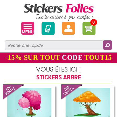
0
-15%
SUR TOUT
CODE
TOUT15
VOUS ÊTES ICI :
STICKERS ARBRE