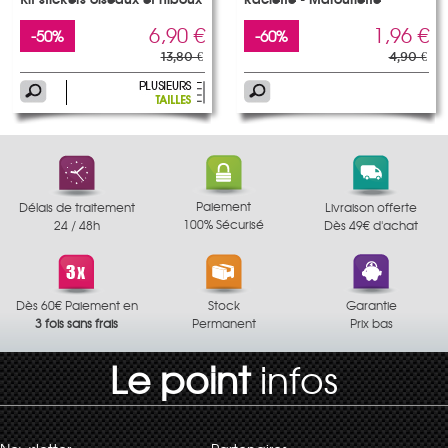
Kit stickers oiseaux et hiboux
Raclette - Marouflette
6,90 €
1,96 €
-50%
-60%
13,80 €
4,90 €
Paiement
Délais de traitement
Livraison offerte
100% Sécurisé
24 / 48h
Dès 49€ d'achat
Dès 60€ Paiement en
Stock
Garantie
3 fois sans frais
Permanent
Prix bas
Le point
infos