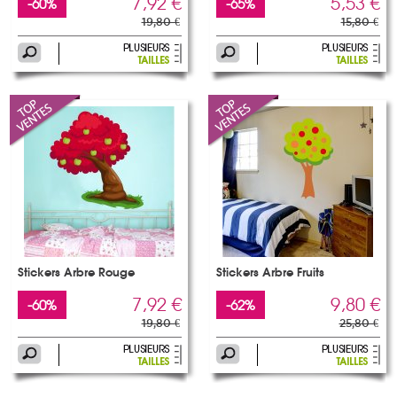
7,92 €
5,53 €
-60%
-65%
19,80 €
15,80 €
Stickers Arbre Rouge
Stickers Arbre Fruits
7,92 €
9,80 €
-60%
-62%
19,80 €
25,80 €