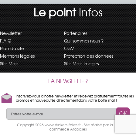
Le point
infos
Newsletter
Partenaires
F.A.Q
Qui sommes nous ?
Plan du site
CGV
Mentions légales
Protection des données
Site Map
Site Map images
LA NEWSLETTER
Inscrivez-vous à notre newsletter et recevez gratuitement toutes les
promos et nouveautés directementdans votre boite mail !
OK
Copyright 2026 www.stickers-folies.fr - Site réalisé par la
e-
commerce Arobases