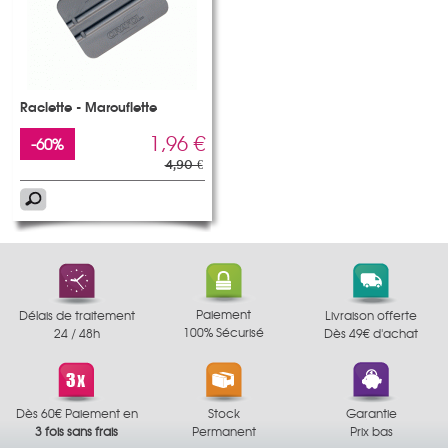
Raclette - Marouflette
1,96 €
-60%
4,90 €
Paiement
Délais de traitement
Livraison offerte
100% Sécurisé
24 / 48h
Dès 49€ d'achat
Dès 60€ Paiement en
Stock
Garantie
3 fois sans frais
Permanent
Prix bas