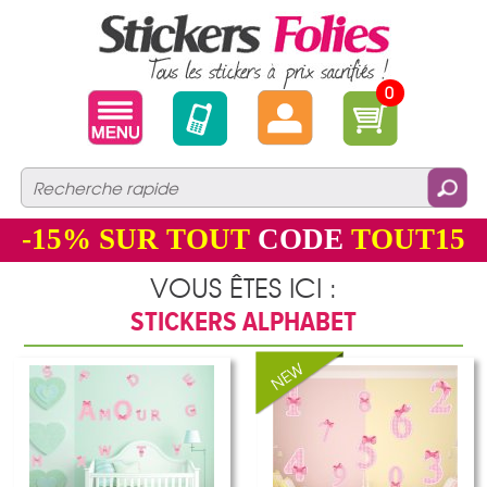
0
-15%
SUR TOUT
CODE
TOUT15
VOUS ÊTES ICI :
STICKERS ALPHABET