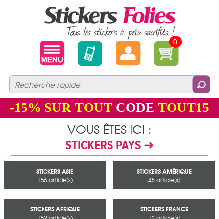
0
-15%
SUR TOUT
CODE
TOUT15
VOUS ÊTES ICI :
STICKERS PAYS ➜
STICKERS ASIE
STICKERS AMÉRIQUE
156 article(s)
45 article(s)
STICKERS AFRIQUE
STICKERS FRANCE
152 article(s)
12 article(s)