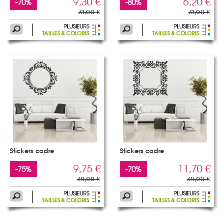
9,30 €
6,20 €
-70%
-80%
31,00 €
31,00 €
Stickers cadre
Stickers cadre
9,75 €
11,70 €
-75%
-70%
39,00 €
39,00 €