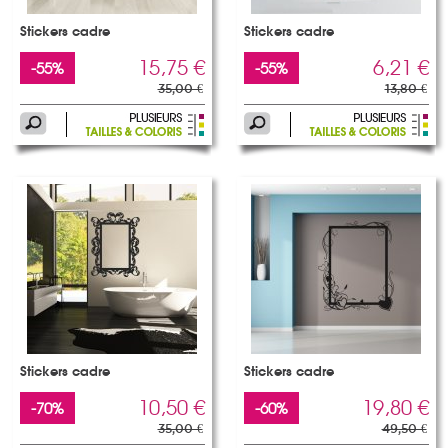
Stickers cadre
Stickers cadre
15,75 €
6,21 €
-55%
-55%
35,00 €
13,80 €
Stickers cadre
Stickers cadre
10,50 €
19,80 €
-70%
-60%
35,00 €
49,50 €