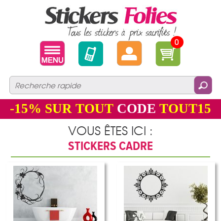
0
-15%
SUR TOUT
CODE
TOUT15
VOUS ÊTES ICI :
STICKERS CADRE