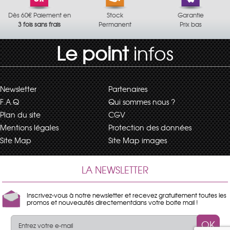
Dès 60€ Paiement en
Stock
Garantie
3 fois sans frais
Permanent
Prix bas
Le point
infos
Newsletter
Partenaires
F.A.Q
Qui sommes nous ?
Plan du site
CGV
Mentions légales
Protection des données
Site Map
Site Map images
LA NEWSLETTER
Inscrivez-vous à notre newsletter et recevez gratuitement toutes les
promos et nouveautés directementdans votre boite mail !
OK