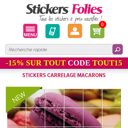
0
-15%
SUR TOUT
CODE
TOUT15
STICKERS CARRELAGE MACARONS