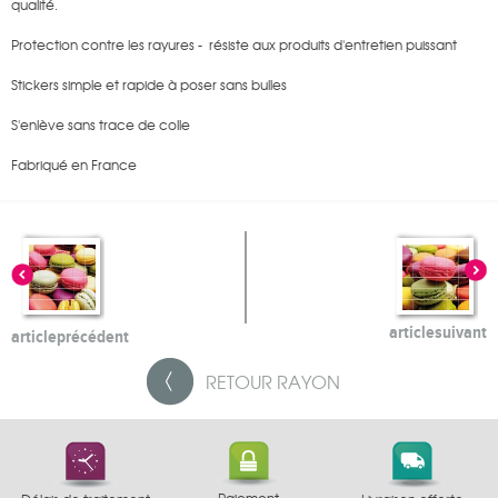
qualité.
Protection contre les rayures - résiste aux produits d'entretien puissant
Stickers simple et rapide à poser sans bulles
S'enlève sans trace de colle
Fabriqué en France
article
suivant
article
précédent
RETOUR
RAYON
Paiement