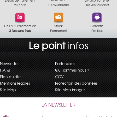
Délais de traitement
Livraison offerte
100% Sécurisé
24 / 48h
Dès 49€ d'achat
Dès 60€ Paiement en
Stock
Garantie
3 fois sans frais
Permanent
Prix bas
Le point
infos
Newsletter
Partenaires
F.A.Q
Qui sommes nous ?
Plan du site
CGV
Mentions légales
Protection des données
Site Map
Site Map images
LA NEWSLETTER