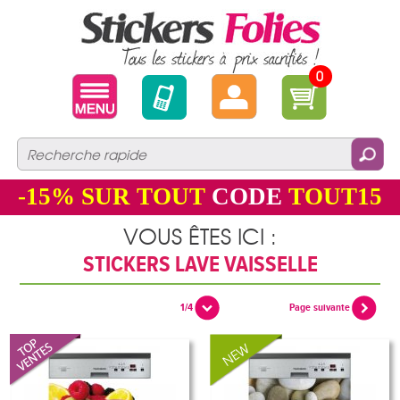
0
-15%
SUR TOUT
CODE
TOUT15
VOUS ÊTES ICI :
STICKERS LAVE VAISSELLE
1/4
Page suivante