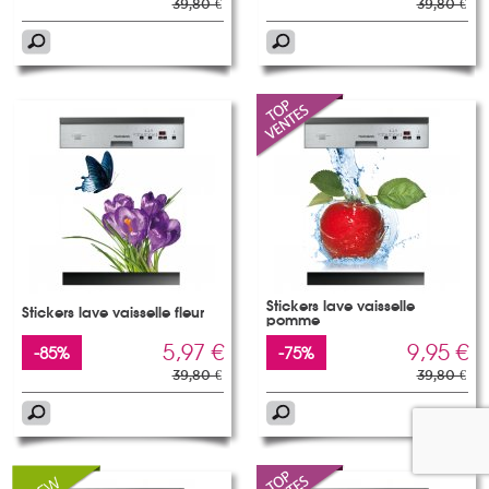
39,80 €
39,80 €
Stickers lave vaisselle
Stickers lave vaisselle fleur
pomme
5,97 €
9,95 €
-85%
-75%
39,80 €
39,80 €