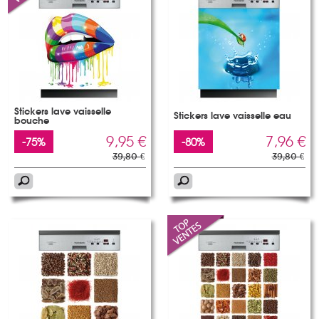
Stickers lave vaisselle
Stickers lave vaisselle eau
bouche
9,95 €
7,96 €
-75%
-80%
39,80 €
39,80 €