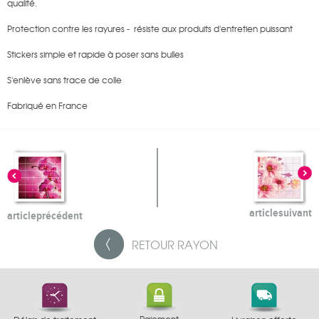
qualité.
Protection contre les rayures - résiste aux produits d'entretien puissant
Stickers simple et rapide à poser sans bulles
S'enlève sans trace de colle
Fabriqué en France
article
suivant
article
précédent
RETOUR
RAYON
Paiement