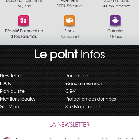
Délais de traitement
Livraison offerte
100% Sécurisé
24 / 48h
Dès 49€ d'achat
Dès 60€ Paiement en
Stock
Garantie
3 fois sans frais
Permanent
Prix bas
Le point
infos
Newsletter
Partenaires
F.A.Q
Qui sommes nous ?
Plan du site
CGV
Mentions légales
Protection des données
Site Map
Site Map images
LA NEWSLETTER