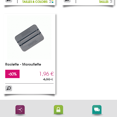
Raclette - Marouflette
1,96 €
-60%
4,90 €