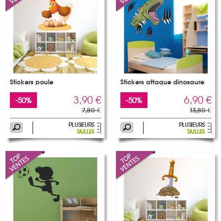
Stickers poule
Stickers attaque dinosaure
3,90 €
6,90 €
-50%
-50%
7,80 €
13,80 €