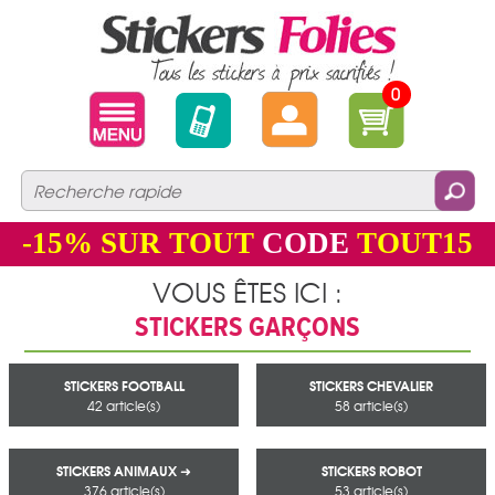
0
-15%
SUR TOUT
CODE
TOUT15
VOUS ÊTES ICI :
STICKERS GARÇONS
STICKERS FOOTBALL
STICKERS CHEVALIER
42 article(s)
58 article(s)
STICKERS ANIMAUX ➜
STICKERS ROBOT
376 article(s)
53 article(s)