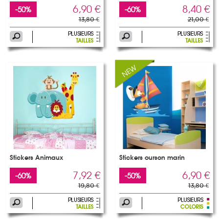
6,90 €
8,40 €
-50%
-60%
13,80 €
21,00 €
Stickers Animaux
Stickers ourson marin
7,92 €
6,90 €
-60%
-50%
19,80 €
13,80 €