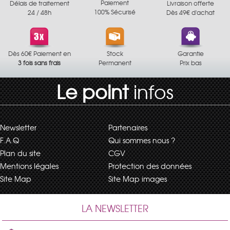
Paiement
Délais de traitement
Livraison offerte
100% Sécurisé
24 / 48h
Dès 49€ d'achat
Dès 60€ Paiement en
Stock
Garantie
3 fois sans frais
Permanent
Prix bas
Le point
infos
Newsletter
Partenaires
F.A.Q
Qui sommes nous ?
Plan du site
CGV
Mentions légales
Protection des données
Site Map
Site Map images
LA NEWSLETTER