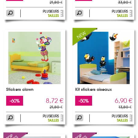
21,80 €
33,80 €
Stickers clown
Kit stickers oiseaux
8,72 €
6,90 €
-60%
-50%
21,80 €
13,80 €