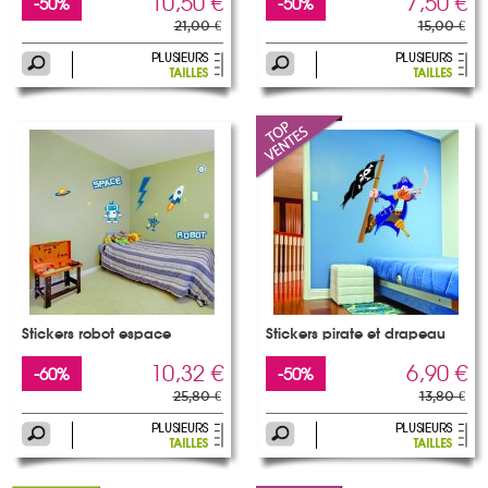
10,50 €
7,50 €
-50%
-50%
21,00 €
15,00 €
Stickers robot espace
Stickers pirate et drapeau
10,32 €
6,90 €
-60%
-50%
25,80 €
13,80 €