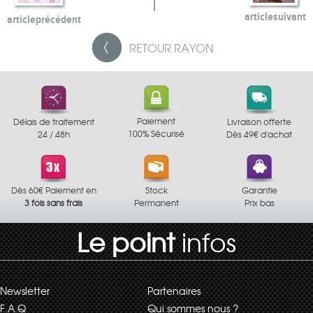
article
suivant
article
précédent
RETOUR
RAYON
Paiement
Délais de traitement
Livraison offerte
100% Sécurisé
24 / 48h
Dès 49€ d'achat
Dès 60€ Paiement en
Stock
Garantie
3 fois sans frais
Permanent
Prix bas
Le point
infos
Newsletter
Partenaires
F.A.Q
Qui sommes nous ?