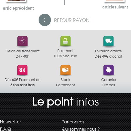
article
suivant
article
précédent
RETOUR
RAYON
Paiement
Délais de traitement
Livraison offerte
100% Sécurisé
24 / 48h
Dès 49€ d'achat
Dès 60€ Paiement en
Stock
Garantie
3 fois sans frais
Permanent
Prix bas
Le point
infos
Newsletter
Partenaires
F.A.Q
Qui sommes nous ?