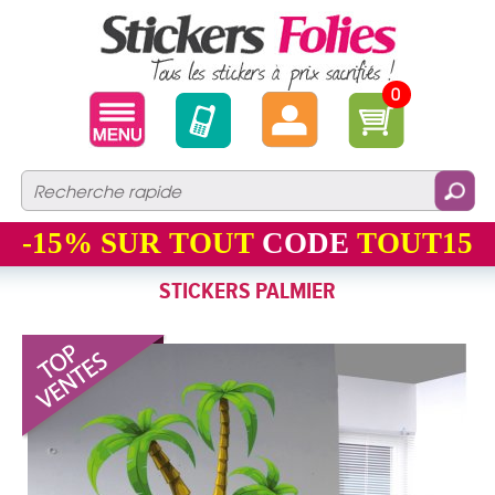
0
-15%
SUR TOUT
CODE
TOUT15
STICKERS PALMIER