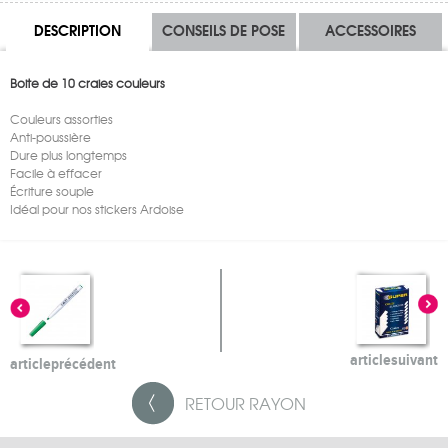
DESCRIPTION
CONSEILS DE POSE
ACCESSOIRES
Boite de 10 craies couleurs
Couleurs assorties
Anti-poussière
Dure plus longtemps
Facile à effacer
Écriture souple
Idéal pour nos stickers Ardoise
article
suivant
article
précédent
RETOUR
RAYON