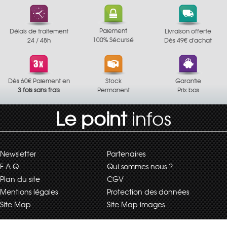
Paiement
Délais de traitement
Livraison offerte
100% Sécurisé
24 / 48h
Dès 49€ d'achat
Dès 60€ Paiement en
Stock
Garantie
3 fois sans frais
Permanent
Prix bas
Le point
infos
Newsletter
Partenaires
F.A.Q
Qui sommes nous ?
Plan du site
CGV
Mentions légales
Protection des données
Site Map
Site Map images