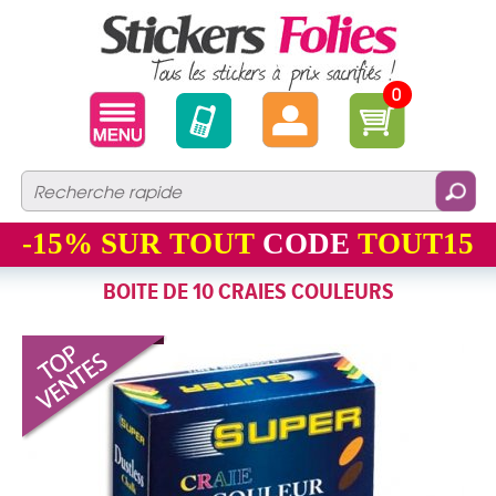
0
-15%
SUR TOUT
CODE
TOUT15
BOITE DE 10 CRAIES COULEURS