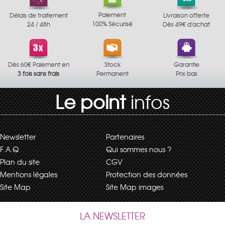
Paiement
Délais de traitement
Livraison offerte
100% Sécurisé
24 / 48h
Dès 49€ d'achat
Dès 60€ Paiement en
Stock
Garantie
3 fois sans frais
Permanent
Prix bas
Le point
infos
Newsletter
Partenaires
F.A.Q
Qui sommes nous ?
Plan du site
CGV
Mentions légales
Protection des données
Site Map
Site Map images
LA NEWSLETTER