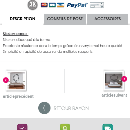
DESCRIPTION
CONSEILS DE POSE
ACCESSOIRES
Stickers cadre
:
Stickers découpé à la forme.
Excellente résistance dans le temps grâce à un vinyle mat haute qualité.
Simplicité et rapidité de pose sur de multiples supports.
article
suivant
article
précédent
RETOUR
RAYON