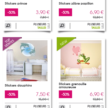
Stickers prince
Stickers zèbre papillon
3,90 €
6,90 €
-50%
-50%
7,80 €
13,80 €
Stickers grenouille
Stickers dauphins
amoureuse
7,50 €
6,90 €
-50%
-50%
15,00 €
13,80 €