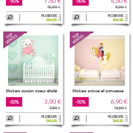
7,50 €
4,50 €
-50%
-50%
15,00 €
9,00 €
Stickers ourson coeur étoilé
Stickers prince et princesse
3,90 €
6,90 €
-50%
-50%
7,80 €
13,80 €