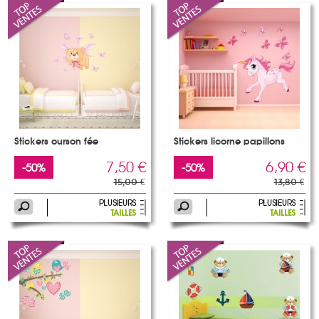
Stickers ourson fée
Stickers licorne papillons
7,50 €
6,90 €
-50%
-50%
15,00 €
13,80 €