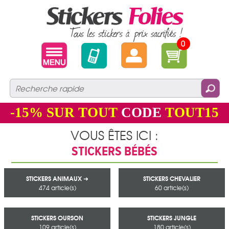
0
-15%
SUR TOUT
CODE
TOUT15
VOUS ÊTES ICI :
STICKERS BÉBÉS
STICKERS ANIMAUX ➜
STICKERS CHEVALIER
474 article(s)
60 article(s)
STICKERS OURSON
STICKERS JUNGLE
109 article(s)
180 article(s)