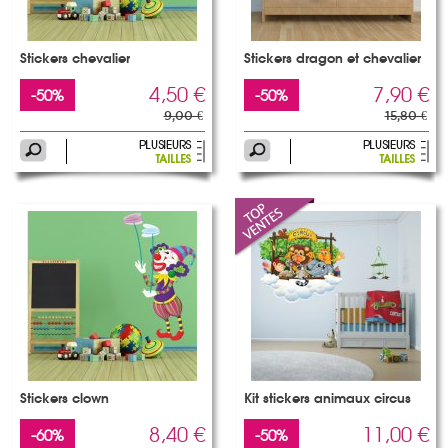
Stickers chevalier
Stickers dragon et chevalier
4,50 €
7,90 €
-50%
-50%
9,00 €
15,80 €
Stickers clown
Kit stickers animaux circus
8,40 €
11,00 €
-60%
-50%