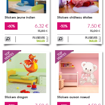
Stickers jeune indien
Stickers château étoiles
6,32 €
7,50 €
-60%
-50%
15,80 €
15,00 €
Stickers dragon
Stickers ourson noeud