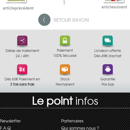
article
suivant
article
précédent
RETOUR
RAYON
Paiement
Délais de traitement
Livraison offerte
100% Sécurisé
24 / 48h
Dès 49€ d'achat
Dès 60€ Paiement en
Stock
Garantie
3 fois sans frais
Permanent
Prix bas
Le point
infos
Newsletter
Partenaires
F.A.Q
Qui sommes nous ?