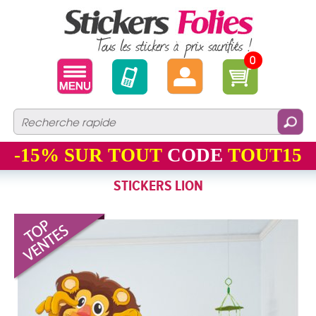
0
-15%
SUR TOUT
CODE
TOUT15
STICKERS LION