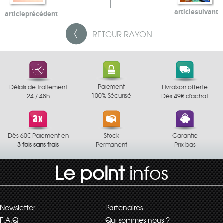
article
suivant
article
précédent
RETOUR
RAYON
Paiement
Délais de traitement
Livraison offerte
100% Sécurisé
24 / 48h
Dès 49€ d'achat
Dès 60€ Paiement en
Stock
Garantie
3 fois sans frais
Permanent
Prix bas
Le point
infos
Newsletter
Partenaires
F.A.Q
Qui sommes nous ?