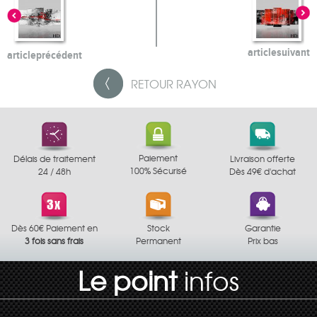
article
suivant
article
précédent
RETOUR
RAYON
Paiement
Délais de traitement
Livraison offerte
100% Sécurisé
24 / 48h
Dès 49€ d'achat
Dès 60€ Paiement en
Stock
Garantie
3 fois sans frais
Permanent
Prix bas
Le point
infos