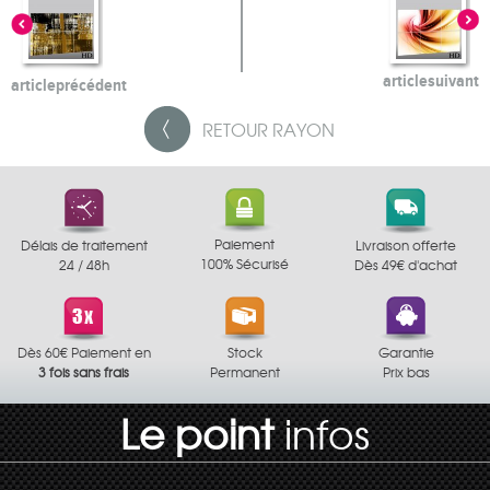
article
suivant
article
précédent
RETOUR
RAYON
Paiement
Délais de traitement
Livraison offerte
100% Sécurisé
24 / 48h
Dès 49€ d'achat
Dès 60€ Paiement en
Stock
Garantie
3 fois sans frais
Permanent
Prix bas
Le point
infos