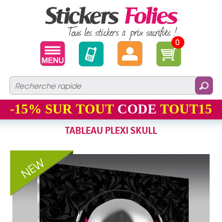
0
-15%
SUR TOUT
CODE
TOUT15
TABLEAU PLEXI SKULL