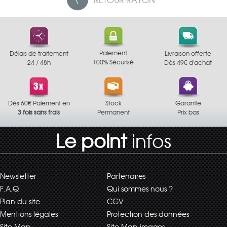
Paiement
Délais de traitement
Livraison offerte
100% Sécurisé
24 / 48h
Dès 49€ d'achat
Dès 60€ Paiement en
Stock
Garantie
3 fois sans frais
Permanent
Prix bas
Le point
infos
Newsletter
Partenaires
F.A.Q
Qui sommes nous ?
Plan du site
CGV
Mentions légales
Protection des données
Site Map
Site Map images