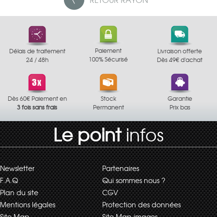
Paiement
Délais de traitement
Livraison offerte
100% Sécurisé
24 / 48h
Dès 49€ d'achat
Dès 60€ Paiement en
Stock
Garantie
3 fois sans frais
Permanent
Prix bas
Le point
infos
Newsletter
Partenaires
F.A.Q
Qui sommes nous ?
Plan du site
CGV
Mentions légales
Protection des données
Site Map
Site Map images