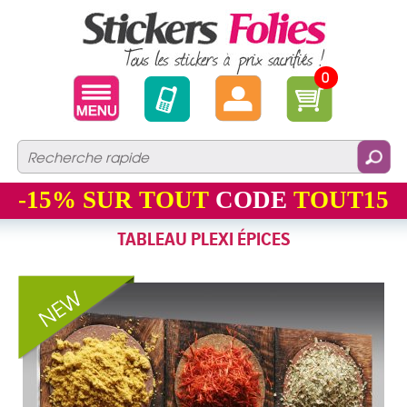
0
-15%
SUR TOUT
CODE
TOUT15
TABLEAU PLEXI ÉPICES