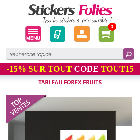
0
-15%
SUR TOUT
CODE
TOUT15
TABLEAU FOREX FRUITS