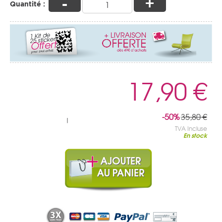
-
+
Quantité :
17,90 €
-50%
35,80 €
|
TVA Incluse
En stock