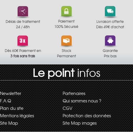
Paiement
Délais de traitement
Livraison offerte
100% Sécurisé
24 / 48h
Dès 49€ d'achat
Dès 60€ Paiement en
Stock
Garantie
3 fois sans frais
Permanent
Prix bas
Le point
infos
Newsletter
Partenaires
F.A.Q
Qui sommes nous ?
Plan du site
CGV
Mentions légales
Protection des données
Site Map
Site Map images