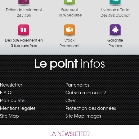
Paiement
Délais de traitement
Livraison offerte
100% Sécurisé
24 / 48h
Dès 49€ d'achat
Dès 60€ Paiement en
Stock
Garantie
3 fois sans frais
Permanent
Prix bas
Le point
infos
Newsletter
Partenaires
F.A.Q
Qui sommes nous ?
Plan du site
CGV
Mentions légales
Protection des données
Site Map
Site Map images
LA NEWSLETTER