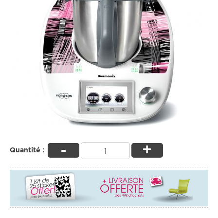
-
+
Quantité :