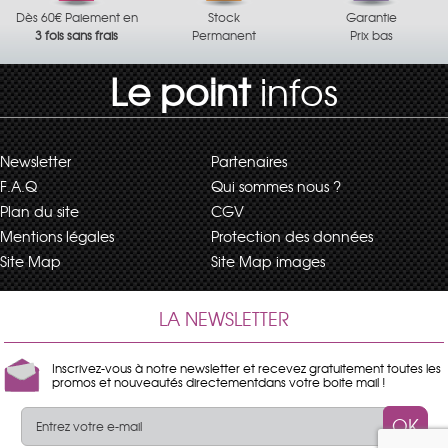
Dès 60€ Paiement en
Stock
Garantie
3 fois sans frais
Permanent
Prix bas
Le point
infos
Newsletter
Partenaires
F.A.Q
Qui sommes nous ?
Plan du site
CGV
Mentions légales
Protection des données
Site Map
Site Map images
LA NEWSLETTER
Inscrivez-vous à notre newsletter et recevez gratuitement toutes les
promos et nouveautés directementdans votre boite mail !
OK