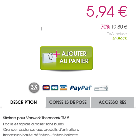
5,94 €
-70%
19,80 €
|
TVA Incluse
En stock
DESCRIPTION
CONSEILS DE POSE
ACCESSOIRES
Stickers pour Vorwerk Thermomix TM 5
Facile et rapide à poser sans bulles
Grande résistance aux produits d'entretiens
Impression haute définition - finition brillante