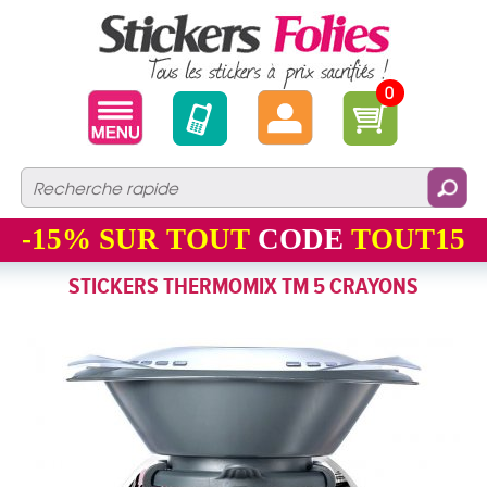
0
-15%
SUR TOUT
CODE
TOUT15
STICKERS THERMOMIX TM 5 CRAYONS