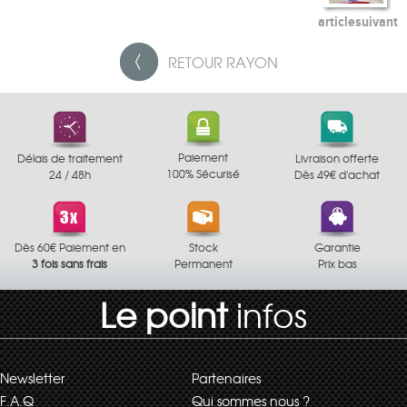
article
suivant
RETOUR
RAYON
Paiement
Délais de traitement
Livraison offerte
100% Sécurisé
24 / 48h
Dès 49€ d'achat
Dès 60€ Paiement en
Stock
Garantie
3 fois sans frais
Permanent
Prix bas
Le point
infos
Newsletter
Partenaires
F.A.Q
Qui sommes nous ?