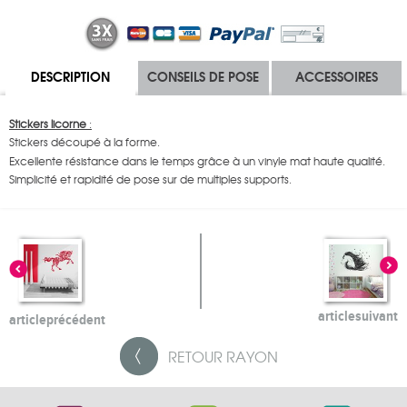
DESCRIPTION
CONSEILS DE POSE
ACCESSOIRES
Stickers licorne
:
Stickers découpé à la forme.
Excellente résistance dans le temps grâce à un vinyle mat haute qualité.
Simplicité et rapidité de pose sur de multiples supports.
article
suivant
article
précédent
RETOUR
RAYON