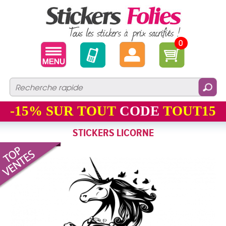
0
-15%
SUR TOUT
CODE
TOUT15
STICKERS LICORNE