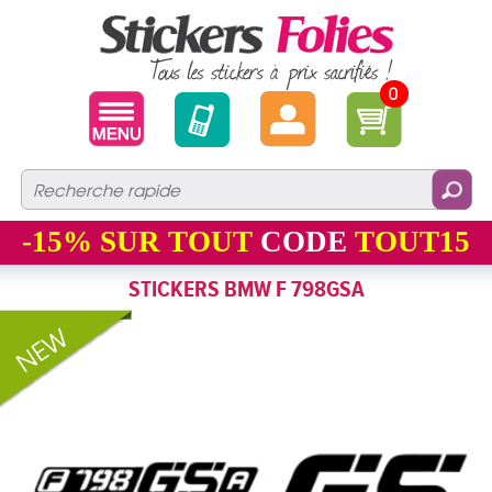
0
-15%
SUR TOUT
CODE
TOUT15
STICKERS BMW F 798GSA