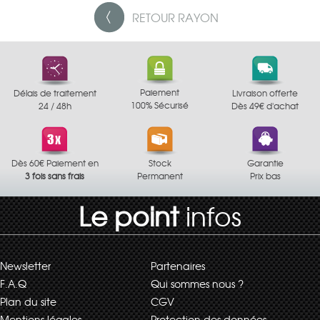
RETOUR
RAYON
Paiement
Délais de traitement
Livraison offerte
100% Sécurisé
24 / 48h
Dès 49€ d'achat
Dès 60€ Paiement en
Stock
Garantie
3 fois sans frais
Permanent
Prix bas
Le point
infos
Newsletter
Partenaires
F.A.Q
Qui sommes nous ?
Plan du site
CGV
Mentions légales
Protection des données