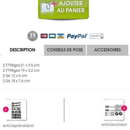
DESCRIPTION
CONSEILS DE POSE
ACCESSOIRES
2 F798gsa 21 x 3,5 cm
2 F798gsa 19 x 3,2 cm
2 Gs 12 x 5 cm
2 Gs 18 x 7,6 cm
article
suivant
article
précédent