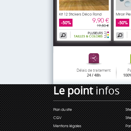
Kit 12 Stickers Déco Rond
Miroir Pl
9,90 €
-50%
-50%
19,80 €
PLUSIEURS
TAILLES & COLORIS
Délais de traitement
P
24 / 48h
100%
Le point
infos
Plan du site
Sit
CGV
Sit
Mentions légales
Par