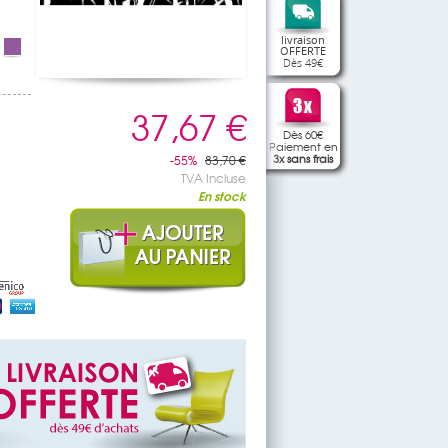
livraison
OFFERTE
Dès 49€
37,67 €
Dès 60€
Paiement en
3x sans frais
-55%
83,70 €
TVA Incluse
En stock