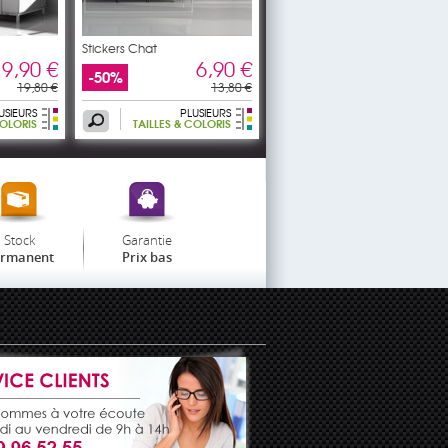
Stickers Chat
9,90 €
6,90 €
-50%
19,80 €
13,80 €
USIEURS
PLUSIEURS
COLORIS
TAILLES & COLORIS
Stock
Garantie
ermanent
Prix bas