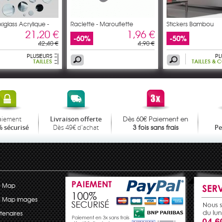
exiglass Acrylique -
Raclette - Marouflette
Stickers Bambou
21,20 €
1,96 €
-60%
-50%
42,40 €
4,90 €
PLUSIEURS
PL
TAILLES
TAILLES & 
Dès 60€ Paiement en
aiement
Livraison offerte
3 fois sans frais
Dès 49€ d'achat
 sécurisé
P
e Map
e Map images
tenaires