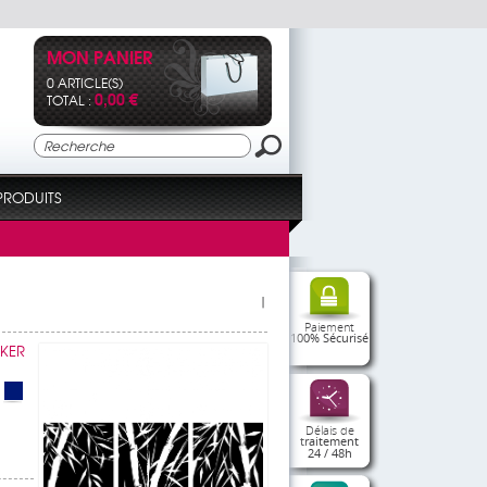
MON PANIER
0 ARTICLE(S)
0,00 €
TOTAL :
PRODUITS
|
Paiement
100% Sécurisé
CKER
Délais de
traitement
24 / 48h