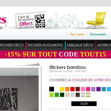
Top ventes
Nouveautés
STICKERS DÉCO
STICKERS AUTO/MOTO
TABLEAUX DÉCO
AUTRES 
-15%
SUR TOUT
CODE
TOUT15
Stickers bambou
Référence d'article : T-MK1006
CHOISISSEZ
LA COULEUR DE VOTRE STI
NOIR