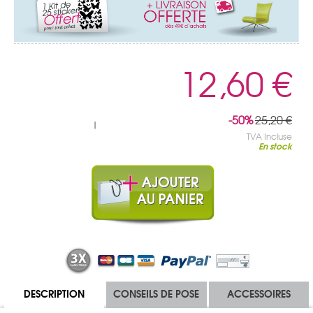
12,60 €
-50%
25,20 €
|
TVA Incluse
En stock
DESCRIPTION
CONSEILS DE POSE
ACCESSOIRES