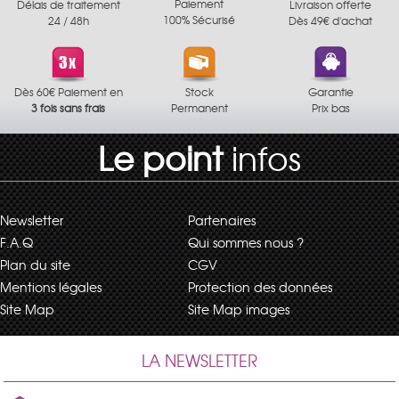
Paiement
Délais de traitement
Livraison offerte
100% Sécurisé
24 / 48h
Dès 49€ d'achat
Dès 60€ Paiement en
Stock
Garantie
3 fois sans frais
Permanent
Prix bas
Le point
infos
Newsletter
Partenaires
F.A.Q
Qui sommes nous ?
Plan du site
CGV
Mentions légales
Protection des données
Site Map
Site Map images
LA NEWSLETTER