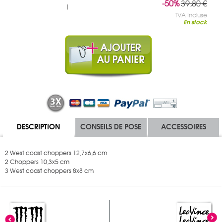
-50%
39,80 €
|
TVA Incluse
En stock
DESCRIPTION
CONSEILS DE POSE
ACCESSOIRES
2 West coast choppers 12,7x6,6 cm
2 Choppers 10,3x5 cm
3 West coast choppers 8x8 cm