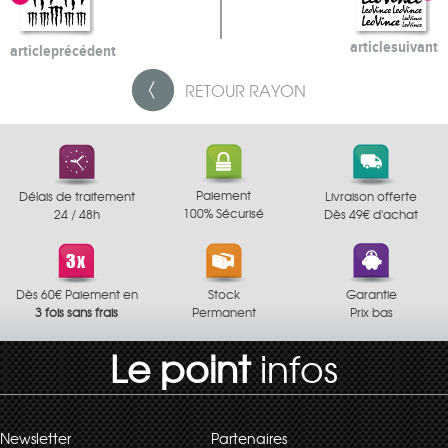
article
suivant
article
précédent
RETOUR
RAYON
Paiement
Délais de traitement
Livraison offerte
100% Sécurisé
24 / 48h
Dès 49€ d'achat
Dès 60€ Paiement en
Stock
Garantie
3 fois sans frais
Permanent
Prix bas
Le point
infos
Newsletter
Partenaires