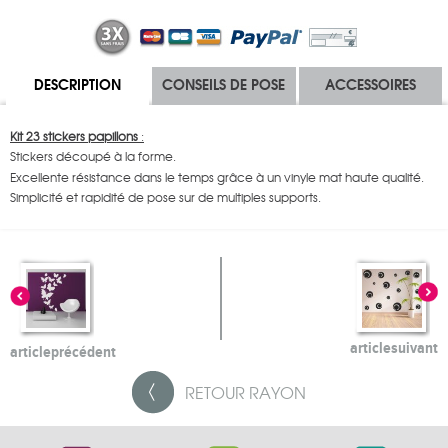
DESCRIPTION
CONSEILS DE POSE
ACCESSOIRES
Kit 23 stickers papillons
:
Stickers découpé à la forme.
Excellente résistance dans le temps grâce à un vinyle mat haute qualité.
Simplicité et rapidité de pose sur de multiples supports.
article
suivant
article
précédent
RETOUR
RAYON