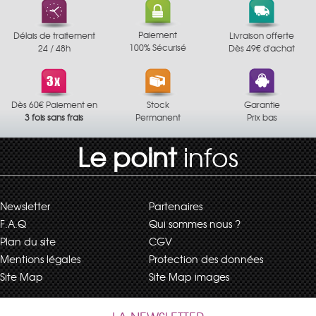
Paiement
Délais de traitement
Livraison offerte
100% Sécurisé
24 / 48h
Dès 49€ d'achat
Dès 60€ Paiement en
Stock
Garantie
3 fois sans frais
Permanent
Prix bas
Le point
infos
Newsletter
Partenaires
F.A.Q
Qui sommes nous ?
Plan du site
CGV
Mentions légales
Protection des données
Site Map
Site Map images